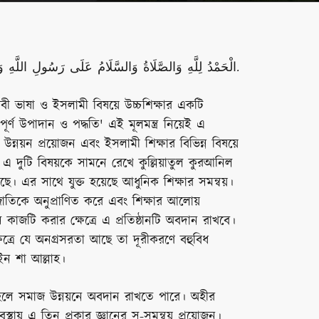
الْحَمْدُ لِلَّهِ وَالصَّلَاةُ وَالسَّلَامُ عَلَى رَسُولِ اللَّهِ وَع
রবী ভাষা ও ইসলামী বিষয়ে উচ্চশিক্ষার একটি
বপূর্ণ উপাদান ও পদ্ধতি' এই মূলমন্ত্র নিয়েই এ
 উন্নয়ন প্রয়োজন এবং ইসলামী শিক্ষার বিভিন্ন বিষয়ে
ন' এ দুটি বিষয়কে সামনে রেখে কুল্লিয়াতুল কুরআনিল
েছে। এর সাথে যুক্ত হয়েছে আধুনিক শিক্ষার সমন্বয়।
জাতিকে অনুপ্রাণিত করে এবং শিক্ষার আলোয়
াজটি করার ক্ষেত্রে এ প্রতিষ্ঠানটি অবদান রাখবে।
েত্রে যে অনগ্রসরতা আছে তা দূরীকরণে বহুবিধ
 ইন শা আল্লাহ।
ষ হলে সমাজ উন্নয়নে অবদান রাখতে পারে। অহীর
্থায় এ তিন প্রকার জ্ঞানের সু-সমন্বয় প্রয়োজন।